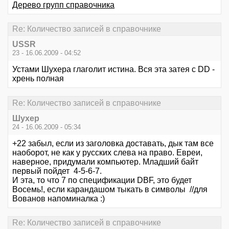
Дерево групп справочника
Re: Количество записей в справочнике
USSR
23 - 16.06.2009 - 04:52
Устами Шухера глаголит истина. Вся эта затея с DD -
хрень полная
Re: Количество записей в справочнике
Шухер
24 - 16.06.2009 - 05:34
+22 забыл, если из заголовка доставать, дык там все
наоборот, не как у русских слева на право. Евреи,
наверное, придумали компьютер. Младший байт
первый пойдет 4-5-6-7.
И эта, то что 7 по спецификации DBF, это будет
Восемь!, если карандашом тыкать в символы //для
Вованов напоминалка :)
Re: Количество записей в справочнике