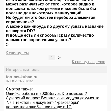
может различаться от того, которое видно в
пользовательском режиме и все же было бы
полезно для некоторых манипуляций...
Но будет ли это быстее перебора элементов
справочника?
А можно как-нибудь по другому узнать название
не шерстя DD?
И вобще есть ли способы сразу количество
элементов справочника узнать?
:)
К списку тем
1
>
К списку разделов
Интересные темы
forums-kuban.ru
07.08.2026 - 07:32
Смотри также:
Ошибка работы в 2008Server. Кто поможет?
Лузерский вопрос: Вставляю из модуля документа
7.7 в текстовый документ- "кракозябры"
непонятная ошибка при входе в 1С