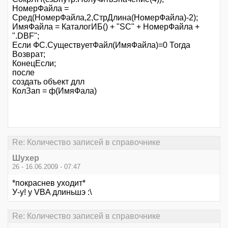
НомерФайла =
Сред(НомерФайла,2,СтрДлина(НомерФайла)-2);
ИмяФайла = КаталогИБ() + "SC" + НомерФайла +
".DBF";
Если ФС.СуществуетФайл(ИмяФайла)=0 Тогда
Возврат;
КонецЕсли;
после
создать объект длл
КолЗап = ф(ИмяФала)
Re: Количество записей в справочнике
Шухер
26 - 16.06.2009 - 07:47
*покраснев уходит*
У-у! у VBA длиньшэ :\
Re: Количество записей в справочнике