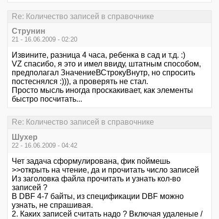
Re: Количество записей в справочнике
Струнин
21 - 16.06.2009 - 02:20
Извините, разница 4 часа, ребенка в сад и т.д. :)
VZ спасибо, я это и имел ввиду, штатным способом,
предполагал ЗначениеВСтрокуВнутр, но спросить
постеснялся :))), а проверять не стал.
Просто мысль иногда проскакивает, как элементы
быстро посчитать...
Re: Количество записей в справочнике
Шухер
22 - 16.06.2009 - 04:42
Чет задача сформулирована, фик поймешь
>>открыть на чтение, да и прочитать число записей
Из заголовка файла прочитать и узнать кол-во
записей ?
В DBF 4-7 байты, из спецификации DBF можно
узнать, не спрашивая.
2. Каких записей считать надо ? Включая удаленые /