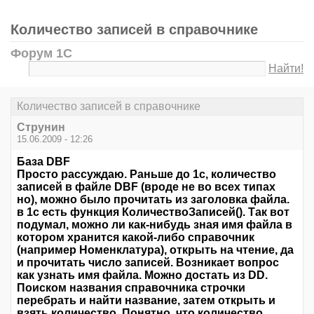
Количество записей в справочнике
Форум 1С
Найти!
Количество записей в справочнике
Струнин
15.06.2009 - 12:26
База DBF
Просто рассуждаю. Раньше до 1с, количество
записей в файле DBF (вроде не во всех типах
но), можно было прочитать из заголовка файла.
в 1с есть функция КоличествоЗаписей(). Так вот
подумал, можно ли как-нибудь зная имя файла в
котором хранится какой-либо справочник
(например Номенклатура), открыть на чтение, да
и прочитать число записей. Возникает вопрос
как узнать имя файла. Можно достать из DD.
Поиском названия справочника строчки
перебрать и найти название, затем открыть и
взять количество. Понятно, что количество