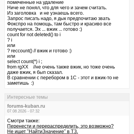
помеченные на удаление
Ниче не понял, что для чего и зачем считать.
Из заголовка и не узнаешь всего.
Запрос писать надо, я дык предпочитаю звать
Фокспро на помощь, там быстро и красиво все
получается. Эх ... вжик ... готово :)
count for not deleted() to i
? i
или
? reccount() // вжик и готово :)
или
select count(*) i ;
from rgХХ //не очень также вжик, но тоже очень
даже вжик, я бып сказал.
В сравнении с перебором в 1С - этот и вжик-то не
заметишь :)
Интересные темы
forums-kuban.ru
07.08.2026 - 07:32
Смотри также:
Перенести и перераспределить, это возможно?
Не ищет "НайтиЗначение" в ТЗ.