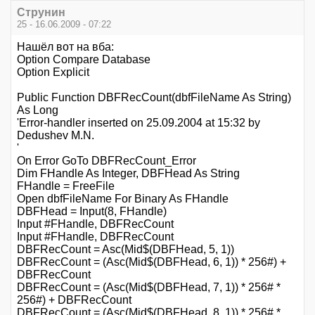
Струнин
25 - 16.06.2009 - 07:22
Нашёл вот на вба:
Option Compare Database
Option Explicit
Public Function DBFRecCount(dbfFileName As String)
As Long
'Error-handler inserted on 25.09.2004 at 15:32 by
Dedushev M.N.
'
On Error GoTo DBFRecCount_Error
Dim FHandle As Integer, DBFHead As String
FHandle = FreeFile
Open dbfFileName For Binary As FHandle
DBFHead = Input(8, FHandle)
Input #FHandle, DBFRecCount
Input #FHandle, DBFRecCount
DBFRecCount = Asc(Mid$(DBFHead, 5, 1))
DBFRecCount = (Asc(Mid$(DBFHead, 6, 1)) * 256#) +
DBFRecCount
DBFRecCount = (Asc(Mid$(DBFHead, 7, 1)) * 256# *
256#) + DBFRecCount
DBFRecCount = (Asc(Mid$(DBFHead, 8, 1)) * 256# *