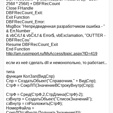
256# * 256#) + DBFRecCount
Close FHandle
DBFRecCount_Exit:
Exit Function
DBFRecCount_Error:
MsgBox "Непредвиденная разработчиком ошибка - "
& Err.Number _
& vbCrLf & vbCrLf & Error$, vbExclamation, "OUTTER -
DBFRecCou"
Resume DBFRecCount_Exit
End Function
http://am.rusimport.ru/MsAccess/topic.aspx?ID=419
если из неё сделать dll и немонопольно, то работает...
типа
функция КолЗап(ВидСпр)
Спр = СоздатьОбъект("Справочник." + ВидСпр);
СтрФ = СокрЛП(ЗначениеВСтрокуВнутр(Спр));
СтрФ = Сред(СтрФ,2,СтрДлина(СтрФ)-2);
сзВнутр = СоздатьОбъект("СписокЗначений");
сзВнутр = глРазложить(СтрФ);
НомерФайла =
СокрЛП(сзВнутр.ПолучитьЗначение(4));