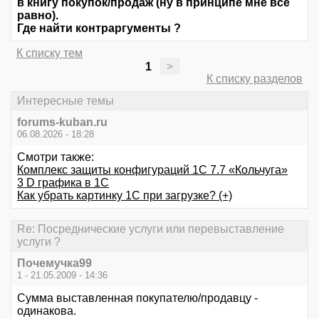
в книгу покупок/продаж (ну в принципе мне все
равно).
Где найти контраргументы ?
К списку тем
1
>
К списку разделов
Интересные темы
forums-kuban.ru
06.08.2026 - 18:28
Смотри также:
Комплекс защиты конфигураций 1C 7.7 «Кольчуга»
3 D графика в 1С
Как убрать картинку 1С при загрузке? (+)
Re: Посреднические услуги или перевыставление
услуги ?
Почемучка99
1 - 21.05.2009 - 14:36
Сумма выставленная покупателю/продавцу -
одинакова.