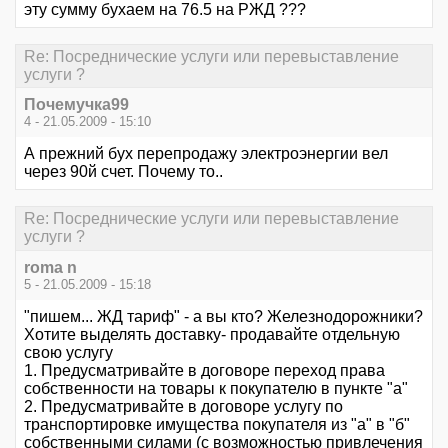
эту сумму бухаем на 76.5 на РЖД ???
Re: Посреднические услуги или перевыставление
услуги ?
Почемучка99
4 - 21.05.2009 - 15:10
А прежний бух перепродажу электроэнергии вел
через 90й счет. Почему то..
Re: Посреднические услуги или перевыставление
услуги ?
roma n
5 - 21.05.2009 - 15:18
"пишем... ЖД тариф" - а вы кто? Железнодорожники?
Хотите выделять доставку- продавайте отдельную
свою услугу
1. Предусматривайте в договоре переход права
собственности на товары к покупателю в пункте "а"
2. Предусматривайте в договоре услугу по
транспортировке имущества покупателя из "а" в "б"
собственными силами (с возможностью привлечения