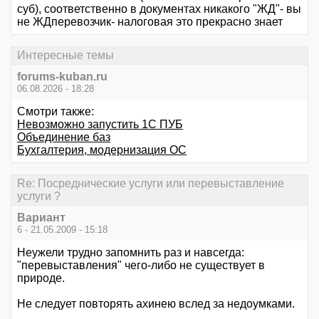
суб), соответственно в документах никакого "ЖД"- вы
не ЖДперевозчик- налоговая это прекрасно знает
Интересные темы
forums-kuban.ru
06.08.2026 - 18:28
Смотри также:
Невозможно запустить 1С ПУБ
Объединение баз
Бухгалтерия, модернизация ОС
Re: Посреднические услуги или перевыставление
услуги ?
Вариант
6 - 21.05.2009 - 15:18
Неужели трудно запомнить раз и навсегда:
"перевыставления" чего-либо не существует в
природе.
Не следует повторять ахинею вслед за недоумками.