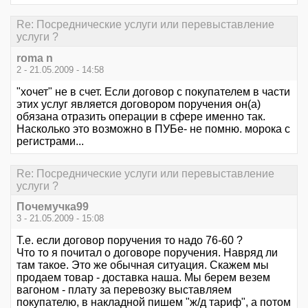
Re: Посреднические услуги или перевыставление
услуги ?
roma n
2 - 21.05.2009 - 14:58
"хочет" не в счет. Если договор с покупателем в части
этих услуг является договором поручения он(а)
обязана отразить операции в сфере именно так.
Насколько это возможно в ПУБе- не помню. морока с
регистрами...
Re: Посреднические услуги или перевыставление
услуги ?
Почемучка99
3 - 21.05.2009 - 15:08
Т.е. если договор поручения то надо 76-60 ?
Что то я почитал о договоре поручения. Навряд ли
там такое. Это же обычная ситуация. Скажем мы
продаем товар - доставка наша. Мы берем везем
вагоном - плату за перевозку выставляем
покупателю, в накладной пишем "ж/д тариф", а потом