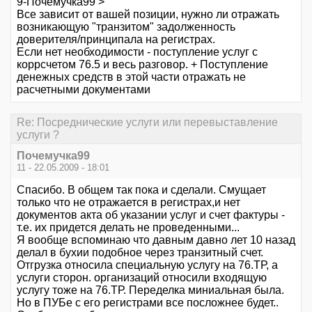
9-Почемучка99 >
Все зависит от вашей позиции, нужно ли отражать
возникающую "транзитом" задолженность
доверителя/принципала на регистрах.
Если нет необходимости - поступление услуг с
коррсчетом 76.5 и весь разговор. + Поступление
денежных средств в этой части отражать не
расчетными документами
Re: Посреднические услуги или перевыставление
услуги ?
Почемучка99
11 - 22.05.2009 - 18:01
Спасибо. В общем так пока и сделали. Смущает
только что не отражается в регистрах,и нет
документов акта об указании услуг и счет фактуры -
т.е. их придется делать не проведенными...
Я вообще вспоминаю что давным давно лет 10 назад
делал в бухии подобное через транзитный счет.
Отгрузка относила специальную услугу на 76.ТР, а
услуги сторон. организаций относили входящую
услугу тоже на 76.ТР. Переделка миниальная была.
Но в ПУБе с его регистрами все посложнее будет..