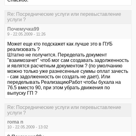
Re: Посреднические услуги или перевыставление
услуги ?
Почемучка99
9 - 22.05.2009 - 11:26
Может еще кто подскажет как лучше это в ПУБ
реализовать ?
Штатно не получится. Переделать документ
"взаимозачет" чтоб мог сам создавать задолженность
и являтся расчетным документом ? (по умолчанию
можно только уже разнесенные суммы оплат зачесть
- сам задолженность он создать не дает). Или
переделывать РеализациюРабот чтобы бухала на
76.5 вместо 90, при этом убрать движения по
выпуску ГП ?
Re: Посреднические услуги или перевыставление
услуги ?
roma n
10 - 22.05.2009 - 13:02