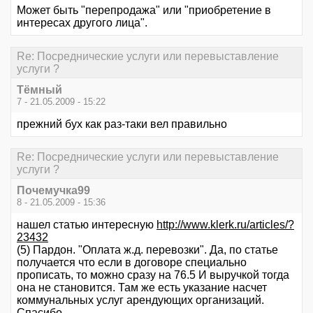
Может быть "перепродажа" или "приобретение в
интересах другого лица".
Re: Посреднические услуги или перевыставление
услуги ?
Тёмный
7 - 21.05.2009 - 15:22
прежний бух как раз-таки вел правильно
Re: Посреднические услуги или перевыставление
услуги ?
Почемучка99
8 - 21.05.2009 - 15:36
нашел статью интересную
http://www.klerk.ru/articles/?
23432
(5) Пардон. "Оплата ж.д. перевозки". Да, по статье
получается что если в договоре специально
прописать, то можно сразу на 76.5 И выручкой тогда
она не становится. Там же есть указание насчет
коммунальных услуг арендующих организаций.
Спасибо.