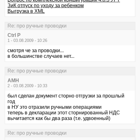
ЗиК отпуск по уходу за ребенком
Выгрузка в XML
Re: про ручные проводки
Ctrl P
1 - 03.08.2009 - 10:26
смотря че за проводки...
в большинстве случаев нет...
Re: про ручные проводки
АМН
2 - 03.08.2009 - 10:33
был сделан документ сторно отгрузки за прошлый
год
в НУ это отразили ручными операциями
теперь в декларации этот сторнированный НДС
вычитается как бы два раза (т.е. удвоенный)
Re: про ручные проводки