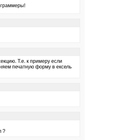
рограммеры!
екцию. Т.е. к примеру если
няем печатную форму в ексель
л ?