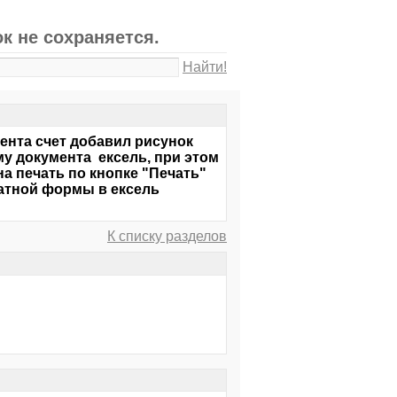
к не сохраняется.
Найти!
ента счет добавил рисунок
у документа ексель, при этом
а печать по кнопке "Печать"
чатной формы в ексель
К списку разделов