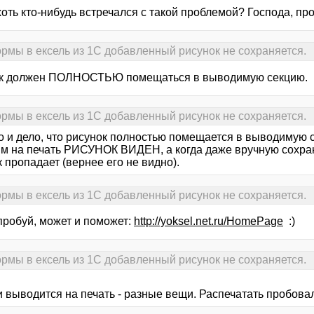
хоть кто-нибудь встречался с такой проблемой? Господа, п
рмы в ексель из 1С добавленный рисунок не сохраняется.
к должен ПОЛНОСТЬЮ помещаться в выводимую секцию.
рмы в ексель из 1С добавленный рисунок не сохраняется.
о и дело, что рисунок полностью помещается в выводимую с
м на печать РИСУНОК ВИДЕН, а когда даже вручную сохра
 пропадает (вернее его не видно).
рмы в ексель из 1С добавленный рисунок не сохраняется.
пробуй, может и поможет:
http://yoksel.net.ru/HomePage
:)
рмы в ексель из 1С добавленный рисунок не сохраняется.
и выводится на печать - разные вещи. Распечатать пробова