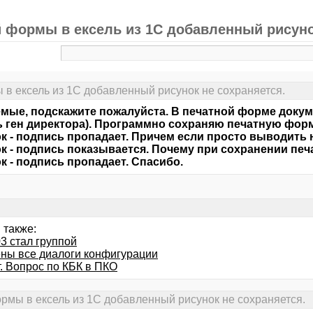
 формы в ексель из 1С добавленный рисуно
в ексель из 1С добавленный рисунок не сохраняется.
мые, подскажите пожалуйста. В печатной форме докум
ь ген директора). Программно сохраняю печатную форм
к - подпись пропадает. Причем если просто выводить н
к - подпись показывается. Почему при сохранении пе
к - подпись пропадает. Спасибо.
 также:
3 стал группой
ны все диалоги конфигурации
. Вопрос по КБК в ПКО
рмы в ексель из 1С добавленный рисунок не сохраняется.